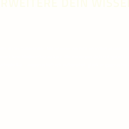
ERWEITERE DEIN WISSE
EDUCATION
r stiller Zuhörender: Mit unserer Vielzahl an informativen u
ommt kein Medien-Typ zu kurz. Wir versorgen dich mit geball
chedelika – wissenschaftlich aufbereitet, glasklar gesprächi