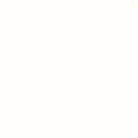
Ob Bücherwurm, Binge Watcher ode
Podcast-Folgen und Videos k
psychedelische Retreats und Psy