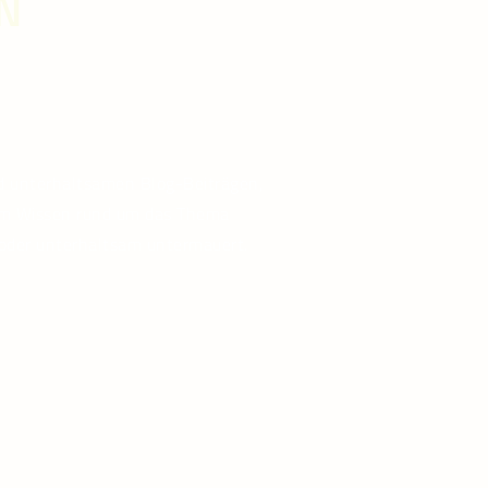
N
nd unterhaltsamen Blog-Beiträgen,
tem Wissen rund um das Thema
g oder unterhaltsam untermauert.