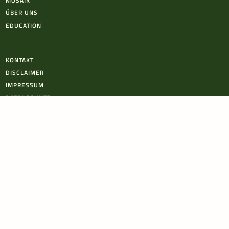
MOSAIK
ÜBER UNS
EDUCATION
KONTAKT
DISCLAIMER
IMPRESSUM
DATENSCHUTZ
PODCAST
INSTAGRAM
YOUTUBE
Newsletter
Wir halten dich auf dem Laufenden zu all unseren psychedelischen Neuigkeiten: