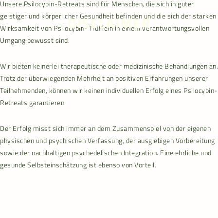
Unsere Psilocybin-Retreats sind für Menschen, die sich in guter
RETREATS
geistiger und körperlicher Gesundheit befinden und die sich der starken
DISCLAIMER
Wirksamkeit von Psilocybin- Trüffeln in einem verantwortungsvollen
AUSBILDUNG
Umgang bewusst sind.
INTEGRATION
Wir bieten keinerlei therapeutische oder medizinische Behandlungen an.
Trotz der überwiegenden Mehrheit an positiven Erfahrungen unserer
Teilnehmenden, können wir keinen individuellen Erfolg eines Psilocybin-
ÜBER UNS
Retreats garantieren.
EDUCATION
Der Erfolg misst sich immer an dem Zusammenspiel von der eigenen
physischen und psychischen Verfassung, der ausgiebigen Vorbereitung
BERATUNG
sowie der nachhaltigen psychedelischen Integration. Eine ehrliche und
gesunde Selbsteinschätzung ist ebenso von Vorteil.